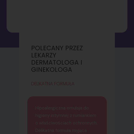
HOME
O MARCE
POLECANY PRZEZ
LEKARZY
PRODUKTY
DERMATOLOGA I
GOLENIE I DEPILACJA
NOWOŚCI
GINEKOLOGA
HIGIENA INTYMNA
KONTAKT
DELIKATNA FORMUŁA
PIELĘGNACJA CIAŁA
GDZIE KUPIĆ?
PRODUKTY DO OPALA
Polityka prywatno
Hipoalergiczna emulsja do
PRODUKTY
higieny intymnej z rumiankiem
ANTYBAKTERYJNE
o właściwościach ochronnych.
Delikatna formuła myjąca
PIELEGNACJA TWARZ
HOME